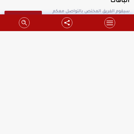
الباقات
سيقوم الفريق المختص بالتواصل معكم
جميع الباقات
لطلب معاينة مجانية.
احدث عروض شركة سدر على محركات بوابات
السحاب فقط ب 1700 شيكل
شركة سدر تقدم اسعار مخفضة لتبديل محركات بوابات
السحابفوائد العرض:1.تحس...
التفاصيل
استبدل ماتور البوابة القديم بموتور باب سحاب"جرار"
جديد
اتصل بنا الآن 1700200700 محافظة رام الله و البيرة خاضع
لشروط الح...