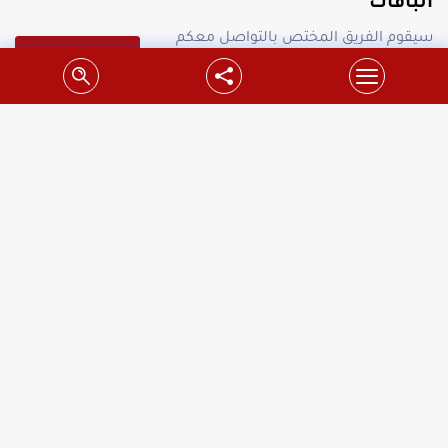
الباقات
سيقوم الفريق المختص بالتواصل معكم
جميع الباقات
لطلب معاينة مجانية.
احدث عروض شركة سدر على محركات بوابات
السحاب فقط ب 1700 شيكل
شركة سدر تقدم اسعار مخفضة لتبديل محركات بوابات
السحابفوائد العرض:1.تحس...
التفاصيل
استبدل ماتور البوابة القديم بموتور باب سحاب"جرار"
جديد
اتصل بنا الآن 1700200700 محافظة رام الله و البيرة خاضع
لشروط الح...