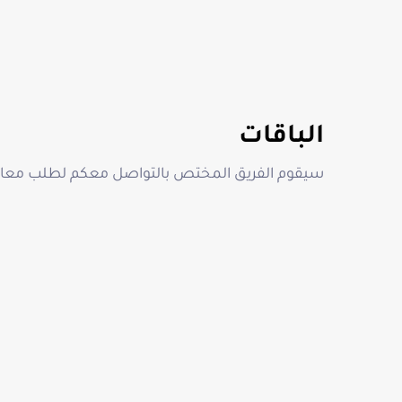
الباقات
سيقوم الفريق المختص بالتواصل معكم لطلب معاين
احدث عروض شركة سدر على محركات بو
1700 شيكل
شركة سدر تقدم اسعار مخفضة لتبديل محركات بوابات السحا