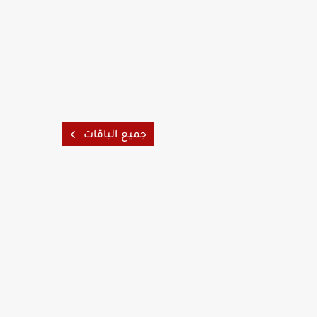
جميع الباقات
لقديم بموتور باب سحاب"جرار" جديد
التفاصيل