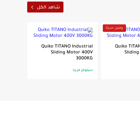
شاهد الكل
ار ماتور بوابة سحاب
وصل حديثا
Maximum Power co
The kit contains:
Quiko TITANO Industrial
1 x SOMFY Elixo 23
Quiko TITAN
Sliding Motor 400V
Slidin
2 x SOMFY Keygo RT
3000KG
1 x SOMFY 230V war
سيتوفر قريبا
1 x pair of SOMFY s
5m of gear rack (5 
SOMFY limit switch
Mounting hardwar
Warranty (3 Years)
Operating instruct
Receipt or invoice