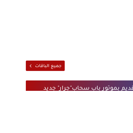
جميع الباقات
لقديم بموتور باب سحاب"جرار" جديد
التفاصيل