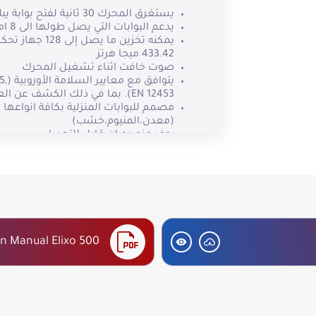
يستغرق المحرك 30 ثانية لفتح بوابة يبلغ طولها 4 أمتار
يدعم البوابات التي يصل طولها الى 8 امتار
يمكنه تخزين ما يصل إ
433.42 ميجا هرتز
صوت خافت اثناء تشغيل المحرك
يتواف
EN 12453). بما في ذلك الكشف عن العوائق.
مصمم للبوابات المنزلية بكافة انواعها
(معدن،المنيوم،خشب)
يوفر عزم دوران قابل للتعديل
سرعة التباطؤ : 33% من السرعة العادية
عدد مرات الفتح والإغ
20 مئوية)
مصمم لتحمل الظروف الجوية المختلفة
IP44
يتميز بتقنية لل
Somfy الأخرى.
on Manual Elixo 500
يوفر إغلاقًا تلقائيًا قابلاً للبرمجة مع 
(من 0 إلى 120 ثانية)
فتح جزئي للمشاة
طقم يشمل 4 متر مسنن من المع
كهروضوئية لحماية الافراد والمركبات |
تحكم عن بعد