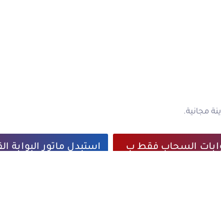
ة مجانية.
ابات السحاب فقط ب
استبدل ماتور البوابة ا
اتصل بنا الآن 1700200700 محافظة رام الله و البيرة خاضع لشروط الح...
بفوائد العرض:1.تحس...
التفاصيل