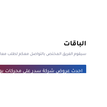
الباقات
سيقوم الفريق المختص بالتواصل معكم لطلب معاين
احدث عروض شركة سدر على محركات بو
1700 شيكل
شركة سدر تقدم اسعار مخفضة لتبديل محركات بوابات السحا