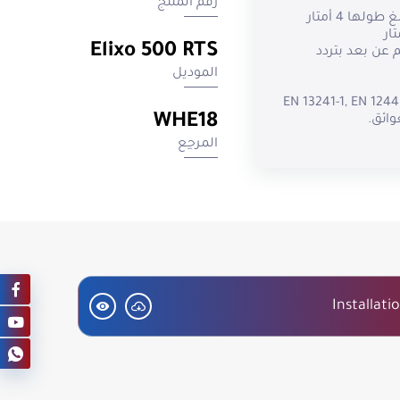
رقم المنتج
Elixo 500 RTS
لى 128 جهاز تحكم عن بعد بتردد
الموديل
ق مع معايير السلامة الأوروبية (EN 13241-1, EN 12445,
WHE18
المرجِع
لاق: 10 دورات/ساعة (عند درجة حرارة
 مع تصنيف حماية
تحكم اللاسلكي RTS والتوافق مع أجهزة
Installati
مؤقت قابل للتعديل
دن | حساسات
 ضوء تحذيري | جهازي