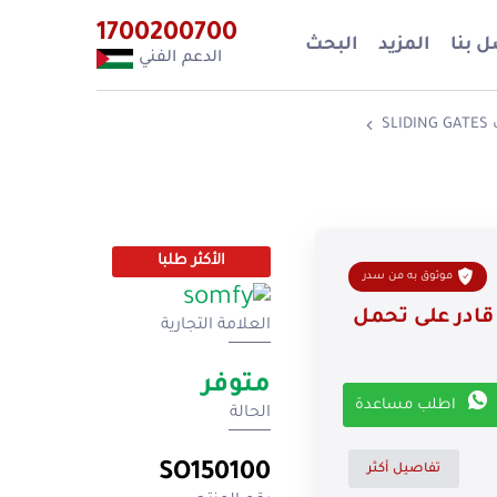
1700200700
 بنا
المزيد
البحث
الدعم الفني
S
الأكثر طلبا
موثوق به من سدر
حرك بوابة سحاب سومفي 230V قادر على تحمل
العلامة التجارية
متوفر
اطلب مساعدة
الحالة
SO150100
تفاصيل أكثر