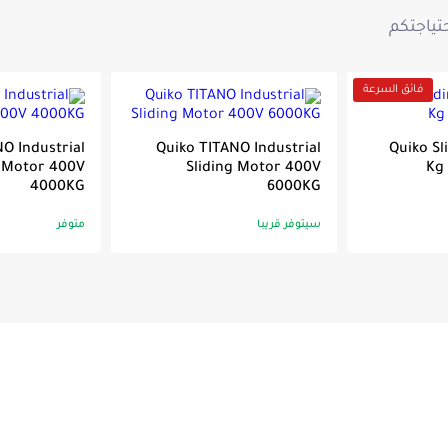
تياجتكم
المواصفات
كيف تخت
فائق السرعة
nsumption: 400W
0V operator
O Industrial
Quiko TITANO Industrial
Quiko Sl
g Motor 400V
Sliding Motor 400V
Kg
S transmitter (4 channels)
4000KG
6000KG
ning light
سيتوفر قريبا
متوفر
afety photocells
x 1m)
es
e
ion