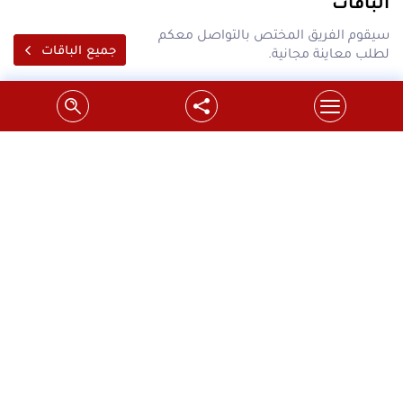
الباقات
سيقوم الفريق المختص بالتواصل معكم
جميع الباقات
لطلب معاينة مجانية.
احدث عروض شركة سدر على محركات بوابات
السحاب فقط ب 1700 شيكل
شركة سدر تقدم اسعار مخفضة لتبديل محركات بوابات
السحابفوائد العرض:1.تحس...
التفاصيل
استبدل ماتور البوابة القديم بموتور باب سحاب"جرار"
جديد
اتصل بنا الآن 1700200700 محافظة رام الله و البيرة خاضع
لشروط الح...