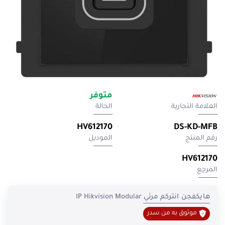
متوفر
العلامة التجارية
الحالة
HV612170
DS-KD-MFB
رقم المنتج
الموديل
HV612170
المرجِع
هايكفجن انتركم مرئي IP Hikvision Modular
موثوق به من سدر