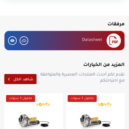
installation.
the mechanism is non-reversible (when the motor does
not work, the roll cannot be opened by hand) and is
accompanied by a cable and device Remote (“pine
مرفقات
cones”) for removal of the electrican and inner rolleri in
the event of power outage.
Datasheet
Motor trunk and drum made of casting aluminum.
Gears and bearings made of steel.
The drum is based on bearings.
The motor axis is mounted on double bearings.
المزيد من الخيارات
4 -pole asynchronous motor, with a speed of rotation
1400 RPM
نقدم لكم أحدث المنتجات العصرية والمتوافقة
Insulation Class B (Nema Motor Insulation Temperature
شاهد الكل
مع احتياجتكم
Rating)
Thermal Motor Protection: 160 ° C
Easy to set up Terminal Cutters Open and Closed
مكفول 3 سنوات
مكفول 3 سنوات
position
Suitable for Rolls up to 6m high
Connection cable: 4 × 1 mm²
Operating temperature: -20 ° C to +85 ° C
Embedded electron with a disintegration via cable