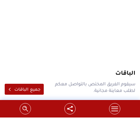
الباقات
سيقوم الفريق المختص بالتواصل معكم
جميع الباقات
لطلب معاينة مجانية.
احدث عروض شركة سدر على محركات بوابات
السحاب فقط ب 1700 شيكل
شركة سدر تقدم اسعار مخفضة لتبديل محركات بوابات