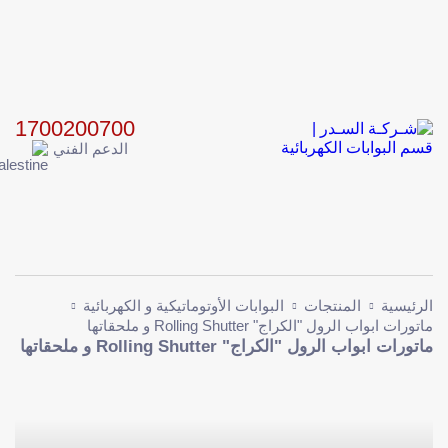
جميع الفئات
الماركات
الخدمات
من نحن
المتجر
1700200700
المدونة
الدعم الفني
اتصل بنا
المزيد
فيديوهات خاصة
بالشركة
خريطة الموقع
البحث
الرئيسية
المنتجات
البوابات الأوتوماتيكية و الكهربائية
ماتورات ابواب الرول "الكراج" Rolling Shutter و ملحقاتها
ماتورات ابواب الرول "الكراج" Rolling Shutter و ملحقاتها