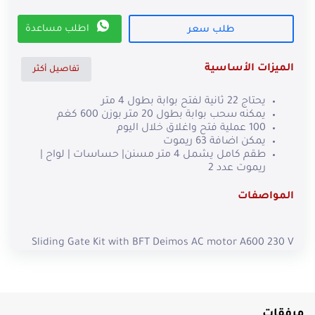
اطلب مساعدة
طلب سعر
الميزات الأساسية
تفاصيل أكثر
يحتاج 22 ثانية لفتح بوابة بطول 4 متر
يمكنه سحب بوابة بطول 20 متر بوزن 600 كغم
100 عملية فتح واغلاق خلال اليوم
يمكن اضافة 63 ريموت
طقم كامل يشمل 4 متر مسنن| حساسات | لواح |
ريموت عدد 2
المواصفات
Sliding Gate Kit with BFT Deimos AC motor A600 230 V
600 kg central control without central display of easy
adjustment via DIP-switch and trimmer central power
230 V Power Consumption 400 W Built-in Type
Mechanical end stops reaction to impact with
mechanical clutch Manual release with personalized key
مرفقات