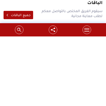
الباقات
سيقوم الفريق المختص بالتواصل معكم
جميع الباقات
لطلب معاينة مجانية.
احدث عروض شركة سدر على محركات بوابات
السحاب فقط ب 1700 شيكل
شركة سدر تقدم اسعار مخفضة لتبديل محركات بوابات
السحابفوائد العرض:1.تحس...
التفاصيل
استبدل ماتور البوابة القديم بموتور باب سحاب"جرار"
جديد
اتصل بنا الآن 1700200700 محافظة رام الله و البيرة خاضع
لشروط الح...